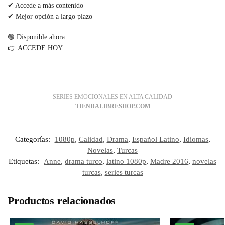
✔ Accede a más contenido
✔ Mejor opción a largo plazo
🟢 Disponible ahora
👉 ACCEDE HOY
SERIES EMOCIONALES EN ALTA CALIDAD
TIENDALIBRESHOP.COM
Categorías:
1080p
,
Calidad
,
Drama
,
Español Latino
,
Idiomas
,
Novelas
,
Turcas
Etiquetas:
Anne
,
drama turco
,
latino 1080p
,
Madre 2016
,
novelas
turcas
,
series turcas
Productos relacionados