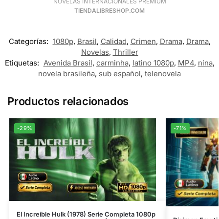
NOVELAS INTERNACIONALES PREMIUM
TIENDALIBRESHOP.COM
Categorías:
1080p
,
Brasil
,
Calidad
,
Crimen
,
Drama
,
Drama
,
Novelas
,
Thriller
Etiquetas:
Avenida Brasil
,
carminha
,
latino 1080p
,
MP4
,
nina
,
novela brasileña
,
sub español
,
telenovela
Productos relacionados
-29%
-71%
El Increíble Hulk (1978) Serie Completa 1080p