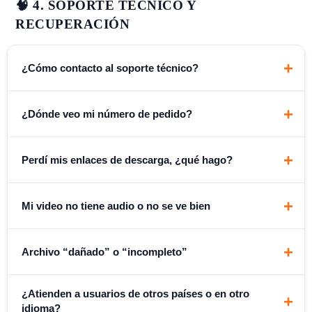
o volumen premium
🧠 4. SOPORTE TÉCNICO Y
Plata:
Plata:
RECUPERACIÓN
Oro:
Soporte VIP
Oro:
+
¿Cómo contacto al soporte técnico?
Platinum 4K:
Platinum 4K:
+
¿Dónde veo mi número de pedido?
+
Perdí mis enlaces de descarga, ¿qué hago?
+
Mi video no tiene audio o no se ve bien
+
Archivo “dañado” o “incompleto”
¿Atienden a usuarios de otros países o en otro
+
idioma?