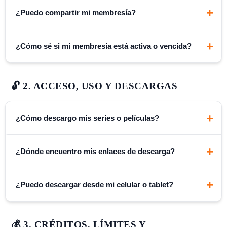
+
¿Puedo compartir mi membresía?
480p
+
¿Cómo sé si mi membresía está activa o vencida?
2 solicitudes
🔓 2. ACCESO, USO Y DESCARGAS
+
¿Cómo descargo mis series o películas?
480p y 720p (HD)
+
¿Dónde encuentro mis enlaces de descarga?
5 solicitudes
+
¿Puedo descargar desde mi celular o tablet?
💰 3. CRÉDITOS, LÍMITES Y