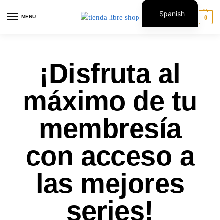
Spanish
MENU
0
English
¡Disfruta al
máximo de tu
membresía
con acceso a
las mejores
series!