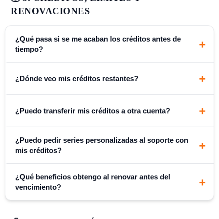
RENOVACIONES
480p, 720p y 1080p (Full HD)
¿Qué pasa si se me acaban los créditos antes de
+
tiempo?
15 solicitudes
+
¿Dónde veo mis créditos restantes?
+
¿Puedo transferir mis créditos a otra cuenta?
¿Puedo pedir series personalizadas al soporte con
+
480p, 720p, 1080p, 2K y 4K
mis créditos?
UHD real
series completas en
¿Qué beneficios obtengo al renovar antes del
+
vencimiento?
HD/FullHD
temporadas remasterizadas en 4K UHD
Bronce:
temporada