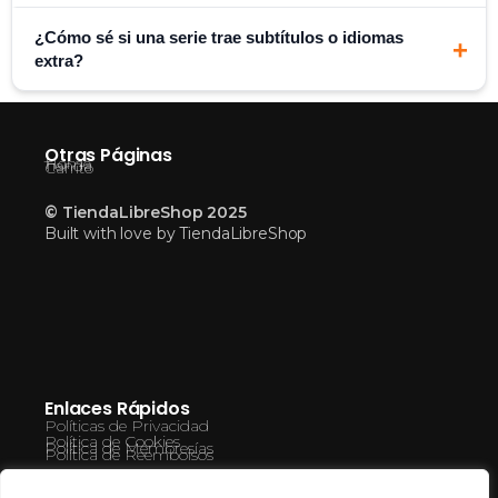
¿Cómo sé si una serie trae subtítulos o idiomas
+
extra?
Otras Páginas
Home
Tienda
Carrito
© TiendaLibreShop 2025
Built with love by TiendaLibreShop
Enlaces Rápidos
Políticas de Privacidad
Política de Cookies
Política de Membresías
Política de Reembolsos