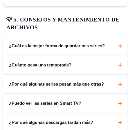
💡 5. CONSEJOS Y MANTENIMIENTO DE
ARCHIVOS
+
¿Cuál es la mejor forma de guardar mis series?
+
¿Cuánto pesa una temporada?
+
¿Por qué algunas series pesan más que otras?
480p:
+
¿Puedo ver las series en Smart TV?
720p:
1080p:
+
¿Por qué algunas descargas tardan más?
4K UHD: