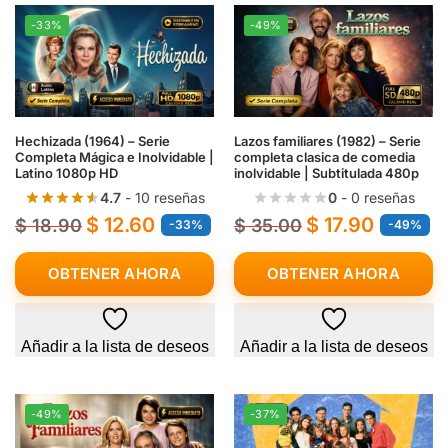
-33%
-49%
Hechizada (1964) – Serie
Lazos familiares (1982) – Serie
Completa Mágica e Inolvidable |
completa clasica de comedia
Latino 1080p HD
inolvidable | Subtitulada 480p
4.7
- 10 reseñas
0
- 0 reseñas
$
12.60
$
17.90
$
18.90
$
35.00
-33%
-49%
OBTENER AHORA
OBTENER AHORA
Añadir a la lista de deseos
Añadir a la lista de deseos
-49%
-37%