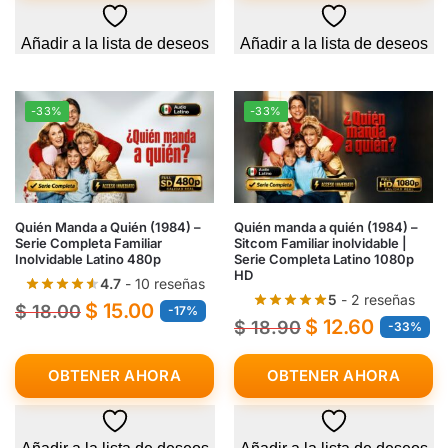
Añadir a la lista de deseos
Añadir a la lista de deseos
-33%
-33%
Quién Manda a Quién (1984) –
Quién manda a quién (1984) –
Serie Completa Familiar
Sitcom Familiar inolvidable |
Inolvidable Latino 480p
Serie Completa Latino 1080p
HD
4.7
- 10 reseñas
5
- 2 reseñas
$
15.00
$
18.00
-17%
$
12.60
$
18.90
-33%
OBTENER AHORA
OBTENER AHORA