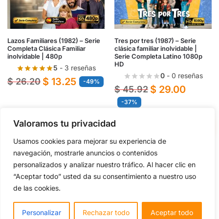
Lazos Familiares (1982) – Serie
Tres por tres (1987) – Serie
Completa Clásica Familiar
clásica familiar inolvidable |
inolvidable | 480p
Serie Completa Latino 1080p
HD
5
- 3 reseñas
0
- 0 reseñas
$
13.25
$
26.20
-49%
$
29.00
$
45.92
-37%
Valoramos tu privacidad
OBTENER AHORA
OBTENER AHORA
Usamos cookies para mejorar su experiencia de
navegación, mostrarle anuncios o contenidos
Añadir a la lista de deseos
Añadir a la lista de deseos
personalizados y analizar nuestro tráfico. Al hacer clic en
“Aceptar todo” usted da su consentimiento a nuestro uso
de las cookies.
UEVO
-37%
-57%
Monk (2002) – Serie de
misterio y comedia policial
inolvidable | Serie Completa
Personalizar
Rechazar todo
Aceptar todo
Latino 1080p HD