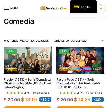
Spanish
MENU
0
English
Comedia
Mostrando 1–24 de 110 resultados
-33%
-33%
Frasier (1993) – Serie Completa
Paso a Paso (1991) – Serie
Clásico Inolvidable [1080p Dual
Completa Familiar Inolvidable
Latino/Inglés]
Full HD 1080p Latino
4.9
- 10 reseñas
4.7
- 13 reseñas
$
13.97
$
14.25
$
20.00
$
20.90
-30%
-32%