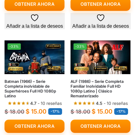
OBTENER AHORA
OBTENER AHORA
Añadir a la lista de deseos
Añadir a la lista de deseos
-33%
-33%
Batman (1966) – Serie
ALF (1986) – Serie Completa
Completa inolvidable de
Familiar Inolvidable Full HD
Superhéroes Full HD 1080p
1080p Latino | Clásico
Latino
Remasterizado
4.7
- 10 reseñas
4.5
- 10 reseñas
$
15.00
$
15.00
$
18.00
$
18.00
-17%
-17%
OBTENER AHORA
OBTENER AHORA