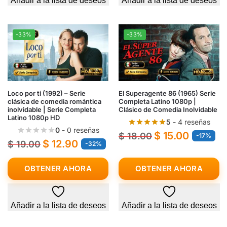
Añadir a la lista de deseos
Añadir a la lista de deseos
-33%
-33%
Loco por ti (1992) – Serie
El Superagente 86 (1965) Serie
clásica de comedia romántica
Completa Latino 1080p |
inolvidable | Serie Completa
Clásico de Comedia Inolvidable
Latino 1080p HD
5
- 4 reseñas
0
- 0 reseñas
$
15.00
$
18.00
-17%
$
12.90
$
19.00
-32%
OBTENER AHORA
OBTENER AHORA
Añadir a la lista de deseos
Añadir a la lista de deseos