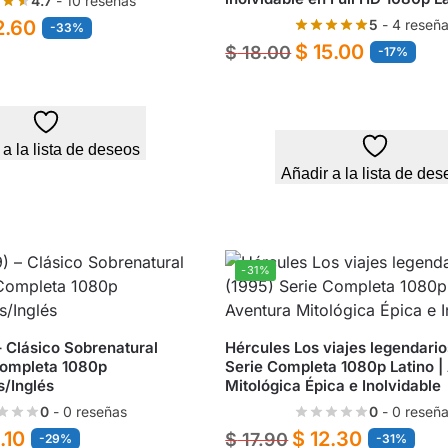
4.7
- 10 reseñas
5
- 4 reseñ
2.60
-33%
$
15.00
$
18.00
-17%
 a la lista de deseos
Añadir a la lista de des
-31%
– Clásico Sobrenatural
Hércules Los viajes legendario
 Completa 1080p
Serie Completa 1080p Latino |
s/Inglés
Mitológica Épica e Inolvidable
0
- 0 reseñas
0
- 0 reseñ
.10
$
12.30
$
17.90
-29%
-31%