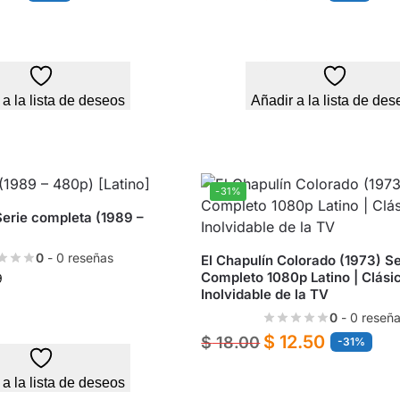
 a la lista de deseos
Añadir a la lista de des
-31%
Serie completa (1989 –
]
0
- 0 reseñas
El Chapulín Colorado (1973) Se
Completo 1080p Latino | Clási
9
Inolvidable de la TV
0
- 0 reseñ
$
12.50
$
18.00
-31%
 a la lista de deseos