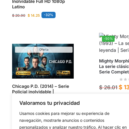
Inolvidable Full HD 1080p
Latino
-32%
$
20.90
$
14.25
-50%
Oferta
Mighty Morphi
La serie clásic
Serie Complet
Chicago P.D. (2014) – Serie
$
1
$
26.01
Policial inolvidable |
Completa y Actualizada
Latino 1080p
Valoramos tu privacidad
-27%
$
21.00
$
15.25
Usamos cookies para mejorar su experiencia de
navegación, mostrarle anuncios o contenidos
Añadir
personalizados y analizar nuestro tráfico. Al hacer clic en