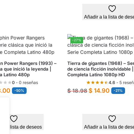
Añadir a la lista de des
-27%
n Power Rangers (1993) –
Tierra de gigantes (1968) – Ser
a que inició la leyenda |
de ciencia ficción inolvidable |
a Latino 480p
Completa Latino 1080p HD
0
- 0 reseñas
4.6
- 5 reseñ
3.00
$
14.90
$
18.98
-50%
-21%
 a la lista de deseos
Añadir a la lista de des