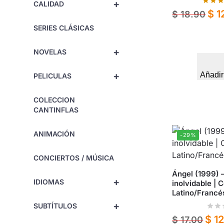
+
CALIDAD
$
1
$
18.90
SERIES CLÁSICAS
+
NOVELAS
+
Añadir
PELICULAS
COLECCION
CANTINFLAS
ANIMACIÓN
-29%
CONCIERTOS / MÚSICA
Ángel (1999) 
+
IDIOMAS
inolvidable |
Latino/Francé
+
SUBTÍTULOS
$
12
$
17.00