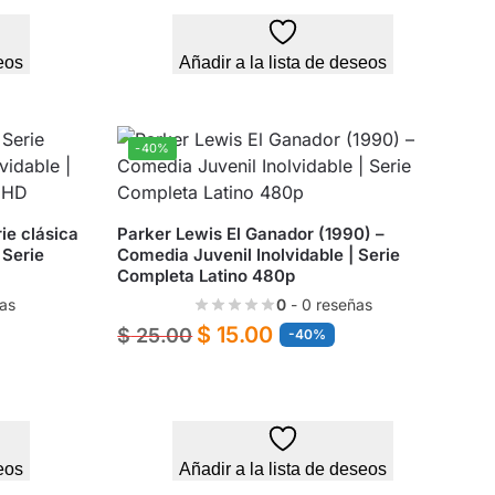
eos
Añadir a la lista de deseos
-40%
ie clásica
Parker Lewis El Ganador (1990) –
 Serie
Comedia Juvenil Inolvidable | Serie
Completa Latino 480p
as
0
- 0 reseñas
$
15.00
$
25.00
-40%
eos
Añadir a la lista de deseos