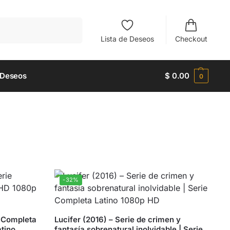
Buscar
Lista de Deseos
Checkout
 Deseos
$
0.00
0
-32%
e Completa
Lucifer (2016) – Serie de crimen y
atino
fantasía sobrenatural inolvidable | Serie