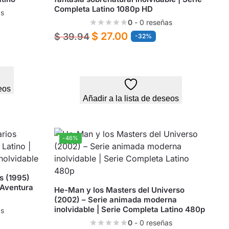
Completa Latino 1080p HD
as
0
- 0 reseñas
$
27.00
$
39.94
-32%
eos
Añadir a la lista de deseos
-46%
s (1995)
 Aventura
He-Man y los Masters del Universo
(2002) – Serie animada moderna
inolvidable | Serie Completa Latino 480p
as
0
- 0 reseñas