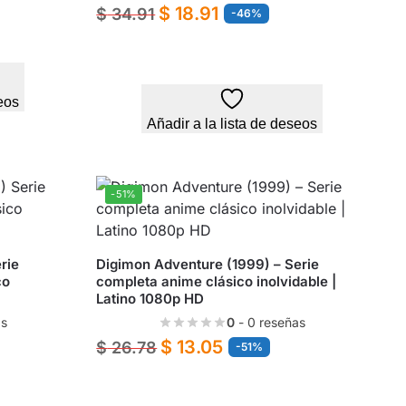
$
18.91
$
34.91
-46%
eos
Añadir a la lista de deseos
-51%
rie
Digimon Adventure (1999) – Serie
co
completa anime clásico inolvidable |
Latino 1080p HD
as
0
- 0 reseñas
$
13.05
$
26.78
-51%