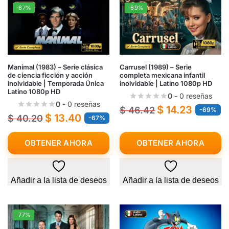
-67%
-69%
Manimal (1983) – Serie clásica
Carrusel (1989) – Serie
de ciencia ficción y acción
completa mexicana infantil
inolvidable | Temporada Única
inolvidable | Latino 1080p HD
Latino 1080p HD
0
- 0 reseñas
0
- 0 reseñas
$
14.23
$
46.42
-69%
$
13.40
$
40.20
-67%
OBTENER AHORA
OBTENER AHORA
Añadir a la lista de deseos
Añadir a la lista de deseos
-77%