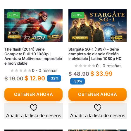
-32%
-30%
The flash (2014) Serie
Stargate SG-1 (1997) – Serie
Completa Full HD 1080p |
completa de ciencia ficción
Aventura Multiverso Imperdible
inolvidable | Latino 1080p HD
e Inolvidable
0
- 0 reseñas
0
- 0 reseñas
$
33.99
$
48.90
$
12.90
$
19.00
-32%
-30%
OBTENER AHORA
OBTENER AHORA
Añadir a la lista de deseos
Añadir a la lista de deseos