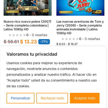
Nuevo rico nuevo pobre (2007)
Las nuevas aventuras de Tom y
– Serie completa colombiana |
Jerry (2006) – Serie completa
Latino 1080p HD
animada inolvidable | Latino
1080p HD
0
- 0 reseñas
0
- 0 reseñas
$
13.23
$
56.61
-77%
$
8.02
-
$
16.37
Valoramos tu privacidad
OBTENER AHORA
OBTENER AHORA
Usamos cookies para mejorar su experiencia de
navegación, mostrarle anuncios o contenidos
Añadir a la lista de deseos
Añadir a la lista de deseos
personalizados y analizar nuestro tráfico. Al hacer clic en
“Aceptar todo” usted da su consentimiento a nuestro uso
de las cookies.
-29%
Personalizar
Rechazar todo
Aceptar todo