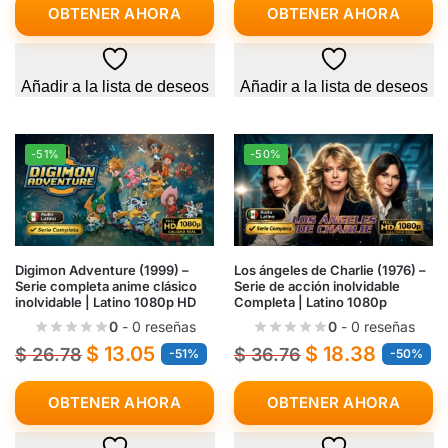
OBTENER AHORA
OBTENER AHORA
Añadir a la lista de deseos
Añadir a la lista de deseos
-51%
-50%
Digimon Adventure (1999) –
Los ángeles de Charlie (1976) –
Serie completa anime clásico
Serie de acción inolvidable
inolvidable | Latino 1080p HD
Completa | Latino 1080p
0
- 0 reseñas
0
- 0 reseñas
$
13.05
$
18.38
$
26.78
$
36.76
-51%
-50%
OBTENER AHORA
OBTENER AHORA