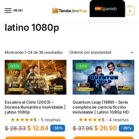
Spanish
MENU
0
English
latino 1080p
Mostrando 1–24 de 38 resultados
-55%
-33%
Escalera al Cielo (2003) –
Quantum Leap (1989) – Serie
Dorama Romántico Inolvidable |
completa de ciencia ficción
Latino 1080p
inolvidable | Latino 1080p HD
5
- 5 reseñas
5
- 4 reseñas
$
12.84
$
26.90
$
28.53
$
37.95
-55%
-29%