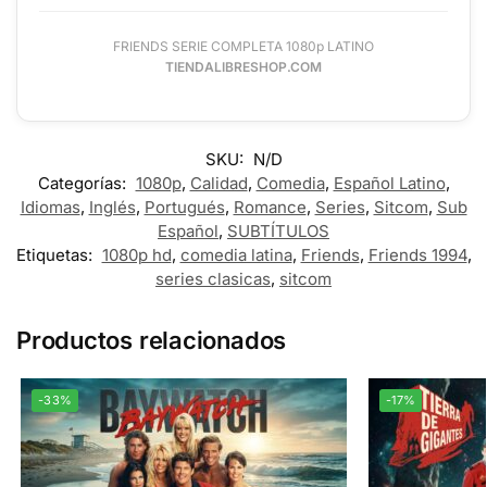
FRIENDS SERIE COMPLETA 1080p LATINO
TIENDALIBRESHOP.COM
SKU:
N/D
Categorías:
1080p
,
Calidad
,
Comedia
,
Español Latino
,
Idiomas
,
Inglés
,
Portugués
,
Romance
,
Series
,
Sitcom
,
Sub
Español
,
SUBTÍTULOS
Etiquetas:
1080p hd
,
comedia latina
,
Friends
,
Friends 1994
,
series clasicas
,
sitcom
Productos relacionados
-33%
-17%