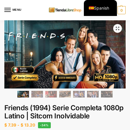
Spanish
MENU
0
English
Friends (1994) Serie Completa 1080p
Latino | Sitcom Inolvidable
$
7.39
-
$
13.20
-34%