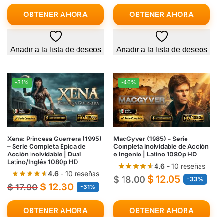
OBTENER AHORA
OBTENER AHORA
Añadir a la lista de deseos
Añadir a la lista de deseos
-31%
-46%
Xena: Princesa Guerrera (1995)
MacGyver (1985) – Serie
– Serie Completa Épica de
Completa inolvidable de Acción
Acción inolvidable | Dual
e Ingenio | Latino 1080p HD
Latino/Inglés 1080p HD
4.6
- 10 reseñas
4.6
- 10 reseñas
$
12.05
$
18.00
-33%
$
12.30
$
17.90
-31%
OBTENER AHORA
OBTENER AHORA