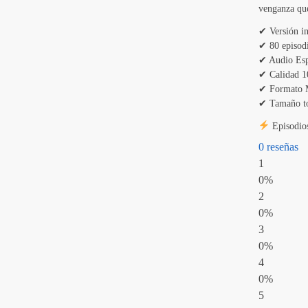
venganza qu
✔ Versión in
✔ 80 episod
✔ Audio Esp
✔ Calidad 1
✔ Formato
✔ Tamaño to
Episodios
0 reseñas
1
0%
2
0%
3
0%
4
0%
5