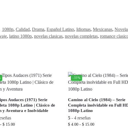
:
1080p
,
Calidad
,
Drama
,
Español Latino
,
Idiomas
,
Mexicanas
,
Novela
vaje
,
latino 1080p
,
novelas clasicas
,
novelas completas
,
romance clasic
%
-33%
ipos Audaces (1971) Serie
Camino al Cielo (1984) – Serie
eta 1080p Latino | Clásico de
Completa inolvidable en Full H
n y Aventura e Inolvidable
1080p Latino
eseñas
5
- 4 reseñas
-
$
15.00
$
4.00
-
$
15.00