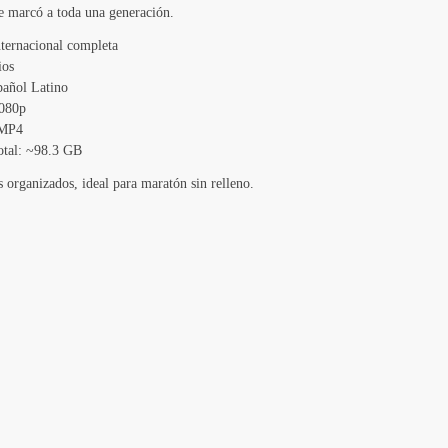
e marcó a toda una generación.
ternacional completa
ios
añol Latino
080p
 MP4
tal: ~98.3 GB
 organizados, ideal para maratón sin relleno.