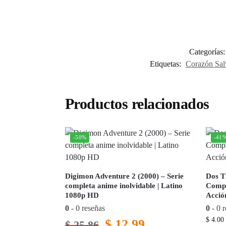
Categorías
Etiquetas:
Corazón Sal
Productos relacionados
-50%
-41
Digimon Adventure 2 (2000) – Serie
Dos T
completa anime inolvidable | Latino
Compl
1080p HD
Acció
0
- 0 reseñas
0
- 0 r
$
4.00
$
12.99
$
25.86