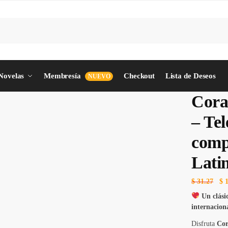
Novelas
Membresía
Checkout
Lista de Deseos
NUEVO
Cora
– Tel
compl
Lati
$
31.27
$
1
Un clási
internacion
Disfruta
Cor