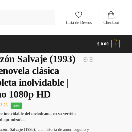
Buscar
Lista de Deseos
Checkout
$
0.00
0
zón Salvaje (1993)
enovela clásica
eta inolvidable |
no 1080p HD
3.23
-58%
co inolvidable del melodrama en su versión
al optimizada.
azón Salvaje (1993)
, una historia de amor, orgullo y