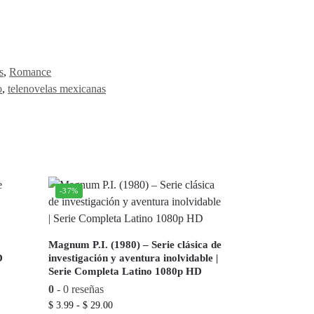
s
,
Romance
o
,
telenovelas mexicanas
-37%
Magnum P.I. (1980) – Serie clásica de
D
investigación y aventura inolvidable |
Serie Completa Latino 1080p HD
0
- 0 reseñas
$
3.99
-
$
29.00