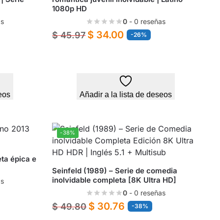
1080p HD
as
0
- 0 reseñas
$
34.00
$
45.97
-26%
eos
Añadir a la lista de deseos
-38%
eta épica e
Seinfeld (1989) – Serie de comedia
inolvidable completa [8K Ultra HD]
as
0
- 0 reseñas
$
30.76
$
49.80
-38%