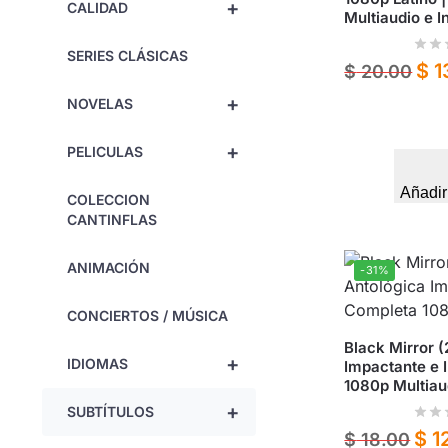
+
CALIDAD
Multiaudio e I
SERIES CLÁSICAS
$
1
$
20.00
+
NOVELAS
+
PELICULAS
Añadir
COLECCION
CANTINFLAS
ANIMACIÓN
-31%
CONCIERTOS / MÚSICA
Black Mirror (
+
IDIOMAS
Impactante e 
1080p Multiau
+
SUBTÍTULOS
$
1
$
18.00