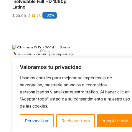
Inolvidable Full HD 1080p
Latino
-32%
$
20.90
$
14.25
Oferta
Valoramos tu privacidad
Chicago P.D. (2014) – Serie
Policial inolvidable |
Usamos cookies para mejorar su experiencia de
Completa y Actualizada
navegación, mostrarle anuncios o contenidos
Latino 1080p
personalizados y analizar nuestro tráfico. Al hacer clic en
-27%
$
21.00
$
15.25
“Aceptar todo” usted da su consentimiento a nuestro uso
de las cookies.
Personalizar
Rechazar todo
Aceptar todo