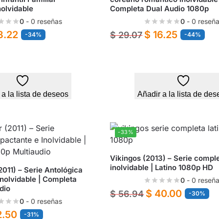
nolvidable
Completa Dual Audio 1080p
0
- 0 reseñas
0
- 0 reseñ
3.22
$
16.25
$
29.07
-34%
-44%
 a la lista de deseos
Añadir a la lista de des
-33%
Vikingos (2013) – Serie compl
inolvidable | Latino 1080p HD
2011) – Serie Antológica
Inolvidable | Completa
0
- 0 reseñ
dio
$
40.00
$
56.94
-30%
0
- 0 reseñas
2.50
-31%