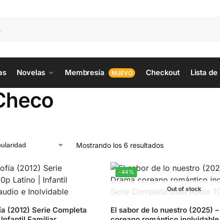
as
Novelas
Membresía
Checkout
Lista de
NUEVO
Checo
Mostrando los 6 resultados
-44%
Out of stock
ía (2012) Serie Completa
El sabor de lo nuestro (2025) 
Infantil Familiar
coreano romántico inolvidable 