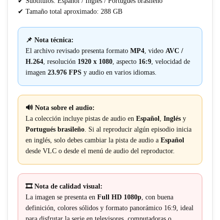
✔ Subtítulos: Español / Inglés / Portugués brasileño
✔ Tamaño total aproximado: 288 GB
📌 Nota técnica:
El archivo revisado presenta formato
MP4
, video
AVC /
H.264
, resolución
1920 x 1080
, aspecto
16:9
, velocidad de
imagen
23.976 FPS
y audio en varios idiomas.
🔊 Nota sobre el audio:
La colección incluye pistas de audio en
Español
,
Inglés
y
Portugués brasileño
. Si al reproducir algún episodio inicia
en inglés, solo debes cambiar la pista de audio a
Español
desde VLC o desde el menú de audio del reproductor.
🎞️ Nota de calidad visual:
La imagen se presenta en
Full HD 1080p
, con buena
definición, colores sólidos y formato panorámico 16:9, ideal
para disfrutar la serie en televisores, computadoras o