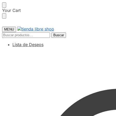
Skip
Skip
Your Cart
to
to
navigation
content
MENU
Buscar
Buscar
por:
Lista de Deseos