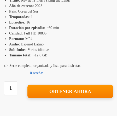
Título:
Rey de la Tierra (King the Land)
Año de estreno:
2023
País:
Corea del Sur
Temporadas:
1
Episodios:
16
Duración por episodio:
~60 min
Calidad:
Full HD 1080p
Formato:
MP4
Audio:
Español Latino
Subtítulos:
Varios idiomas
Tamaño total:
~12.6 GB
👉 Serie completa, organizada y lista para disfrutar.
0 reseñas
OBTENER AHORA