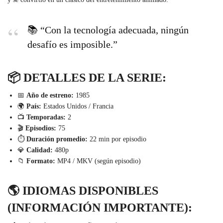
📚 “Con la tecnología adecuada, ningún
desafío es imposible.”
📦
DETALLES DE LA SERIE:
📅
Año de estreno:
1985
🌍
País:
Estados Unidos / Francia
📺
Temporadas:
2
🎬
Episodios:
75
⏱️
Duración promedio:
22 min por episodio
💎
Calidad:
480p
📁
Formato:
MP4 / MKV (según episodio)
🌎
IDIOMAS DISPONIBLES
(INFORMACIÓN IMPORTANTE):