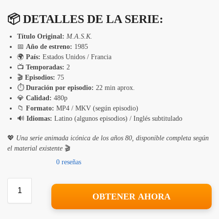
📦
DETALLES DE LA SERIE:
Título Original:
M.A.S.K.
📅
Año de estreno:
1985
🌍
País:
Estados Unidos / Francia
📺
Temporadas:
2
🎬
Episodios:
75
⏱️
Duración por episodio:
22 min aprox.
💎
Calidad:
480p
📁
Formato:
MP4 / MKV (según episodio)
🔊
Idiomas:
Latino (algunos episodios) / Inglés subtitulado
💖
Una serie animada icónica de los años 80, disponible completa según
el material existente
🎬
0 reseñas
OBTENER AHORA