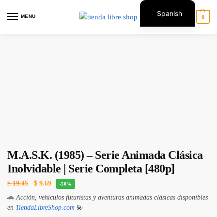
Spanish
MENU
0
English
NUEVO
M.A.S.K. (1985) – Serie Animada Clásica
Inolvidable | Serie Completa [480p]
$
19.45
$
9.69
-50%
🚗
Acción, vehículos futuristas y aventuras animadas clásicas disponibles
en
TiendaLibreShop.com
💫