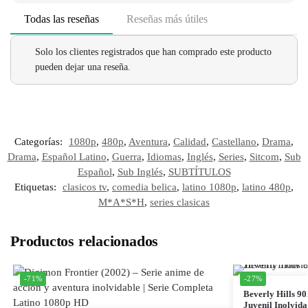
Todas las reseñas
Reseñas más útiles
Solo los clientes registrados que han comprado este producto
pueden dejar una reseña.
Categorías:
1080p
,
480p
,
Aventura
,
Calidad
,
Castellano
,
Drama
,
Drama
,
Español Latino
,
Guerra
,
Idiomas
,
Inglés
,
Series
,
Sitcom
,
Sub
Español
,
Sub Inglés
,
SUBTÍTULOS
Etiquetas:
clasicos tv
,
comedia belica
,
latino 1080p
,
latino 480p
,
M*A*S*H
,
series clasicas
Productos relacionados
-71%
-27%
Beverly Hills 90
Juvenil Inolvida