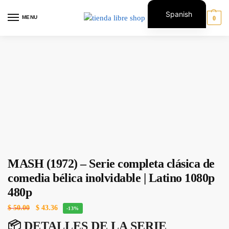
Spanish
MENU
0
English
MASH (1972) – Serie completa clásica de
comedia bélica inolvidable | Latino 1080p
480p
$
50.00
$
43.36
-13%
📦 DETALLES DE LA SERIE