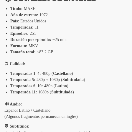
Título:
MASH
Año de estreno:
1972
País:
Estados Unidos
Temporadas:
11
Episodios:
251
Duración por episodio:
~25 min
Formato:
MKV
Tamaño total:
~83.2 GB
📺
Calidad:
Temporadas 1–4:
480p (
Castellano
)
Temporada
5:
480p + 1080p (
Subtitulada
)
Temporadas 6–10:
480p (
Latino
)
Temporada 11:
1080p (
Subtitulada
)
🔊 Audio:
Español Latino / Castellano
(Algunos fragmentos permanecen en inglés)
💬 Subtítulos: