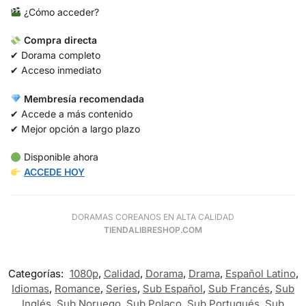
¿Cómo acceder?
Compra directa
✔ Dorama completo
✔ Acceso inmediato
Membresía recomendada
✔ Accede a más contenido
✔ Mejor opción a largo plazo
Disponible ahora
ACCEDE HOY
DORAMAS COREANOS EN ALTA CALIDAD
TIENDALIBRESHOP.COM
Categorías:
1080p
,
Calidad
,
Dorama
,
Drama
,
Español Latino
,
Idiomas
,
Romance
,
Series
,
Sub Español
,
Sub Francés
,
Sub
Inglés
,
Sub Noruego
,
Sub Polaco
,
Sub Portugués
,
Sub