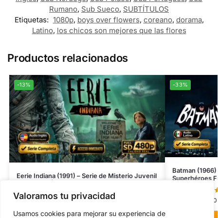
Rumano
,
Sub Sueco
,
SUBTÍTULOS
Etiquetas:
1080p
,
boys over flowers
,
coreano
,
dorama
,
Latino
,
los chicos son mejores que las flores
Productos relacionados
-13%
-33%
Batman (1966) 
Eerie Indiana (1991) – Serie de Misterio Juvenil
Superhéroes Fu
Inolvidable | Completa 480p Subtitulada
Valoramos tu privacidad
0
- 0 reseñas
$
4.00
-
$
15.00
$
7.00
$
8.00
Usamos cookies para mejorar su experiencia de