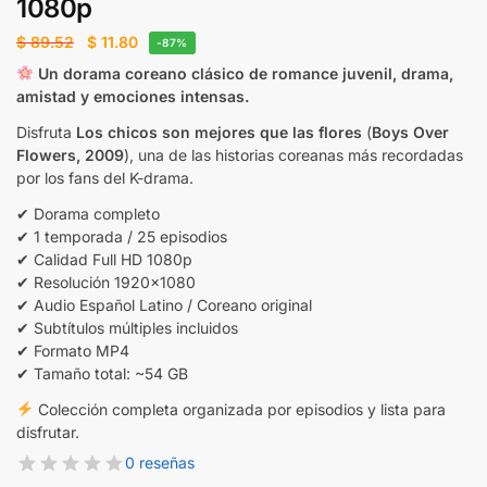
1080p
$
89.52
$
11.80
-87%
Un dorama coreano clásico de romance juvenil, drama,
amistad y emociones intensas.
Disfruta
Los chicos son mejores que las flores
(
Boys Over
Flowers, 2009
), una de las historias coreanas más recordadas
por los fans del K-drama.
✔ Dorama completo
✔ 1 temporada / 25 episodios
✔ Calidad Full HD 1080p
✔ Resolución 1920×1080
✔ Audio Español Latino / Coreano original
✔ Subtítulos múltiples incluidos
✔ Formato MP4
✔ Tamaño total: ~54 GB
Colección completa organizada por episodios y lista para
disfrutar.
0 reseñas