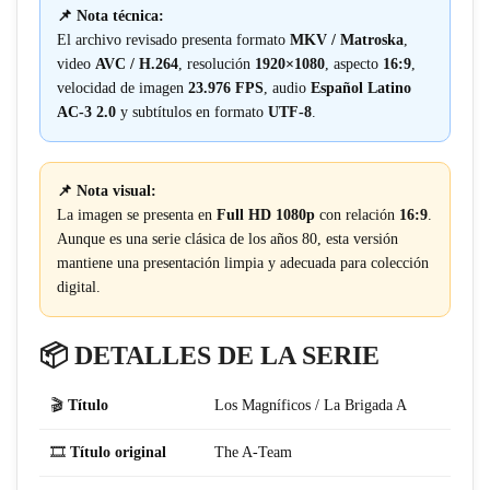
📌 Nota técnica:
El archivo revisado presenta formato
MKV / Matroska
,
video
AVC / H.264
, resolución
1920×1080
, aspecto
16:9
,
velocidad de imagen
23.976 FPS
, audio
Español Latino
AC-3 2.0
y subtítulos en formato
UTF-8
.
📌 Nota visual:
La imagen se presenta en
Full HD 1080p
con relación
16:9
.
Aunque es una serie clásica de los años 80, esta versión
mantiene una presentación limpia y adecuada para colección
digital.
📦 DETALLES DE LA SERIE
🎬
Título
Los Magníficos / La Brigada A
🎞️
Título original
The A-Team