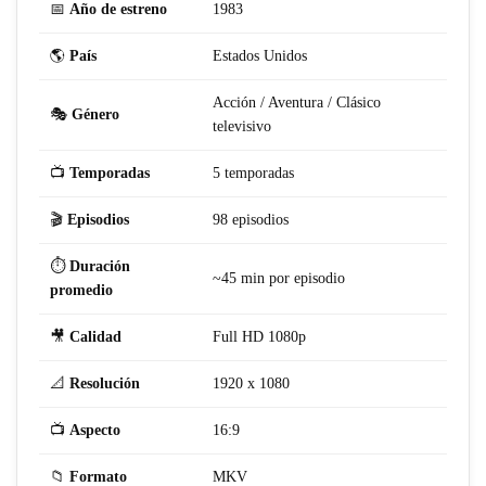
📅
Año de estreno
1983
🌎
País
Estados Unidos
Acción / Aventura / Clásico
🎭
Género
televisivo
📺
Temporadas
5 temporadas
🎬
Episodios
98 episodios
⏱️
Duración
~45 min por episodio
promedio
🎥
Calidad
Full HD 1080p
📐
Resolución
1920 x 1080
📺
Aspecto
16:9
📁
Formato
MKV