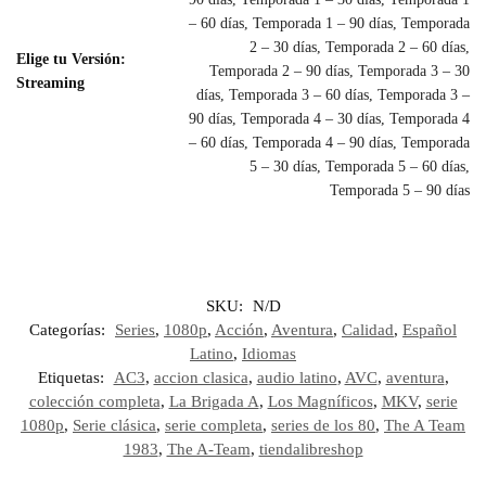
– 60 días, Temporada 1 – 90 días, Temporada
2 – 30 días, Temporada 2 – 60 días,
Elige tu Versión:
Temporada 2 – 90 días, Temporada 3 – 30
Streaming
días, Temporada 3 – 60 días, Temporada 3 –
90 días, Temporada 4 – 30 días, Temporada 4
– 60 días, Temporada 4 – 90 días, Temporada
5 – 30 días, Temporada 5 – 60 días,
Temporada 5 – 90 días
SKU:
N/D
Categorías:
Series
,
1080p
,
Acción
,
Aventura
,
Calidad
,
Español
Latino
,
Idiomas
Etiquetas:
AC3
,
accion clasica
,
audio latino
,
AVC
,
aventura
,
colección completa
,
La Brigada A
,
Los Magníficos
,
MKV
,
serie
1080p
,
Serie clásica
,
serie completa
,
series de los 80
,
The A Team
1983
,
The A-Team
,
tiendalibreshop