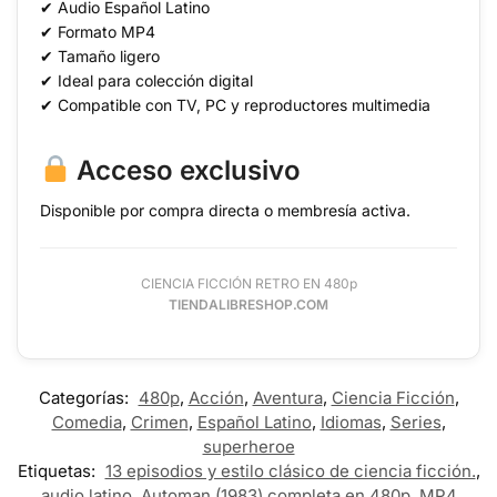
✔ Audio Español Latino
✔ Formato MP4
✔ Tamaño ligero
✔ Ideal para colección digital
✔ Compatible con TV, PC y reproductores multimedia
Acceso exclusivo
Disponible por compra directa o membresía activa.
CIENCIA FICCIÓN RETRO EN 480p
TIENDALIBRESHOP.COM
Categorías:
480p
,
Acción
,
Aventura
,
Ciencia Ficción
,
Comedia
,
Crimen
,
Español Latino
,
Idiomas
,
Series
,
superheroe
Etiquetas:
13 episodios y estilo clásico de ciencia ficción.
,
audio latino
,
Automan (1983) completa en 480p
,
MP4