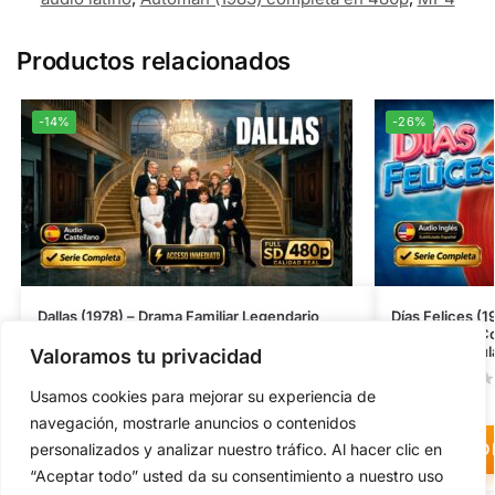
Productos relacionados
-14%
-26%
Dallas (1978) – Drama Familiar Legendario
Días Felices (1
inolvidable | Serie Completa 480p Castellano
Inolvidable | 
Latino/Subtitu
Valoramos tu privacidad
0
- 0 reseñas
$
4.99
-
$
12.00
Usamos cookies para mejorar su experiencia de
$
5.55
-
$
11.00
navegación, mostrarle anuncios o contenidos
OBTENER AHORA
O
personalizados y analizar nuestro tráfico. Al hacer clic en
“Aceptar todo” usted da su consentimiento a nuestro uso