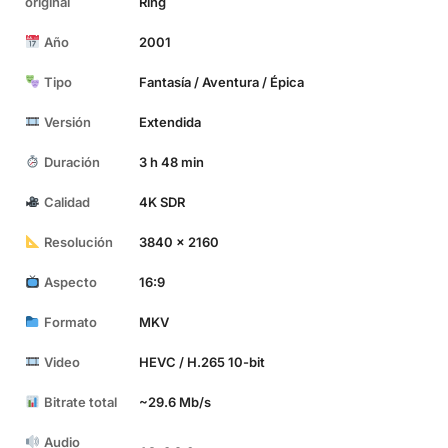
original
Ring
Año
2001
Tipo
Fantasía / Aventura / Épica
Versión
Extendida
Duración
3 h 48 min
Calidad
4K SDR
Resolución
3840 x 2160
Aspecto
16:9
Formato
MKV
Video
HEVC / H.265 10-bit
Bitrate total
~29.6 Mb/s
Audio