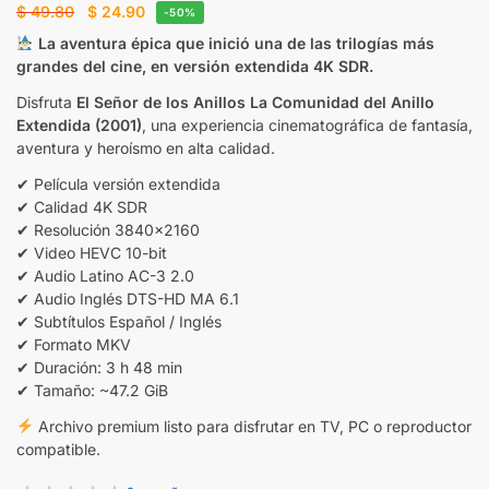
$
49.80
$
24.90
-50%
La aventura épica que inició una de las trilogías más
grandes del cine, en versión extendida 4K SDR.
Disfruta
El Señor de los Anillos La Comunidad del Anillo
Extendida (2001)
, una experiencia cinematográfica de fantasía,
aventura y heroísmo en alta calidad.
✔ Película versión extendida
✔ Calidad 4K SDR
✔ Resolución 3840×2160
✔ Video HEVC 10-bit
✔ Audio Latino AC-3 2.0
✔ Audio Inglés DTS-HD MA 6.1
✔ Subtítulos Español / Inglés
✔ Formato MKV
✔ Duración: 3 h 48 min
✔ Tamaño: ~47.2 GiB
Archivo premium listo para disfrutar en TV, PC o reproductor
compatible.