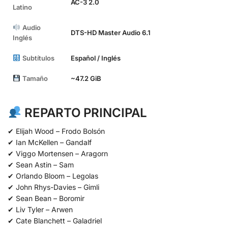
AC-3 2.0
Latino
Audio
DTS-HD Master Audio 6.1
Inglés
Subtítulos
Español / Inglés
Tamaño
~47.2 GiB
REPARTO PRINCIPAL
✔ Elijah Wood – Frodo Bolsón
✔ Ian McKellen – Gandalf
✔ Viggo Mortensen – Aragorn
✔ Sean Astin – Sam
✔ Orlando Bloom – Legolas
✔ John Rhys-Davies – Gimli
✔ Sean Bean – Boromir
✔ Liv Tyler – Arwen
✔ Cate Blanchett – Galadriel