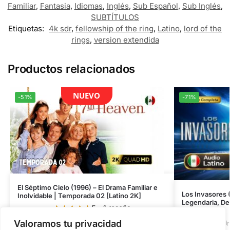
Familiar
,
Fantasia
,
Idiomas
,
Inglés
,
Sub Español
,
Sub Inglés
,
SUBTÍTULOS
Etiquetas:
4k sdr
,
fellowship of the ring
,
Latino
,
lord of the
rings
,
version extendida
Productos relacionados
NUEVO
-51%
-71%
El Séptimo Cielo (1996) – El Drama Familiar e
Los Invasores 
Inolvidable | Temporada 02 [Latino 2K]
Legendaria, Defi
5
- 1 reseña
[480p]
$
32.90
Valoramos tu privacidad
$
67.37