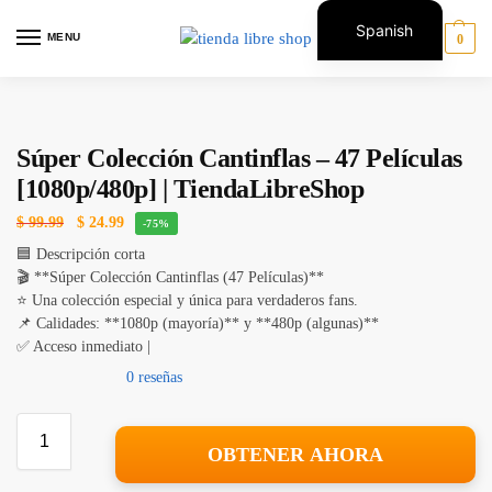
Spanish
MENU
0
English
Súper Colección Cantinflas – 47 Películas
[1080p/480p] | TiendaLibreShop
$
99.99
$
24.99
-75%
🟦 Descripción corta
🎬 **Súper Colección Cantinflas (47 Películas)**
⭐ Una colección especial y única para verdaderos fans.
📌 Calidades: **1080p (mayoría)** y **480p (algunas)**
✅ Acceso inmediato |
0 reseñas
OBTENER AHORA