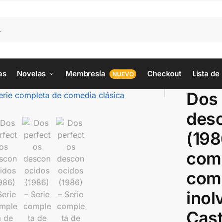
as
Novelas
Membresía
Checkout
Lista de
NUEVO
Dos 
des
(198
com
come
inol
Cast