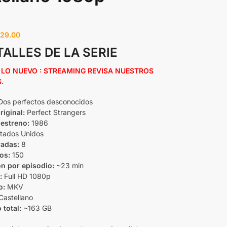
29.00
TALLES DE LA SERIE
LO NUEVO : STREAMING REVISA NUESTROS
.
os perfectos desconocidos
riginal:
Perfect Strangers
estreno:
1986
tados Unidos
adas:
8
os:
150
n por episodio:
~23 min
:
Full HD 1080p
o:
MKV
Castellano
total:
~163 GB