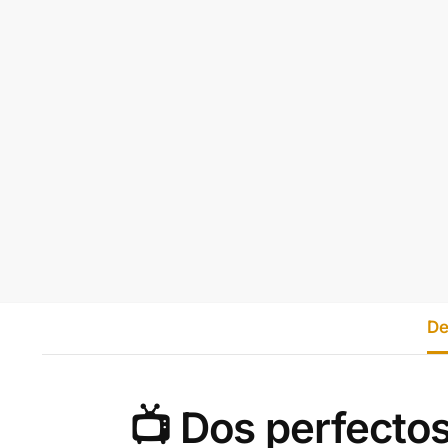
De
📺 Dos perfecto