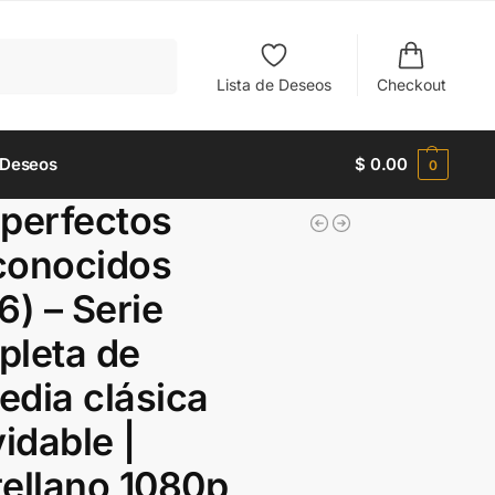
Buscar
Lista de Deseos
Checkout
 Deseos
$
0.00
0
perfectos
conocidos
6) – Serie
pleta de
dia clásica
vidable |
ellano 1080p