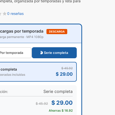
ompleta, organizada por temporadas y lista para
0 reseñas
cargas por temporada
DESCARGA
arga permanente · MP4 1080p
 Por temporada
🎬 Serie completa
$ 45.92
e completa
$ 29.00
poradas incluidas
Serie completa
ción:
$ 29.00
$ 45.92
Ahorras $ 16.92