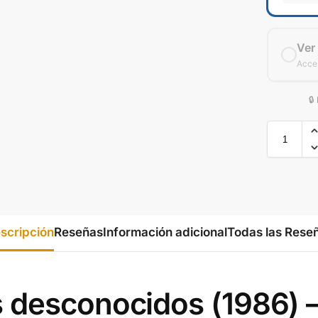
Ver
Acces
🔒
scripción
Información adicional
Todas las Rese
s desconocidos (1986) 