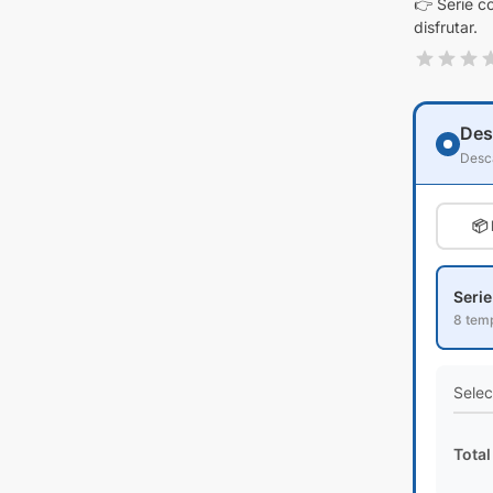
👉 Serie c
disfrutar.
Des
Desc
📦
Seri
8 tem
Selec
Total