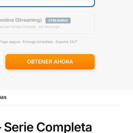
 online (Streaming)
STREAMING
o por tiempo limitado · sin descarga
 Pago seguro · Entrega inmediata · Soporte 24/7
OBTENER AHORA
ñas
– Serie Completa