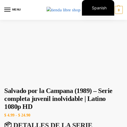
Spanish
MENU
0
English
Salvado por la Campana (1989) – Serie
completa juvenil inolvidable | Latino
1080p HD
$
4.99
-
$
24.90
📦 DETALLES DE LA SERIE