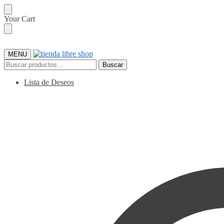
Skip
Skip
Your Cart
to
to
navigation
content
MENU
Buscar
Buscar
por:
Lista de Deseos