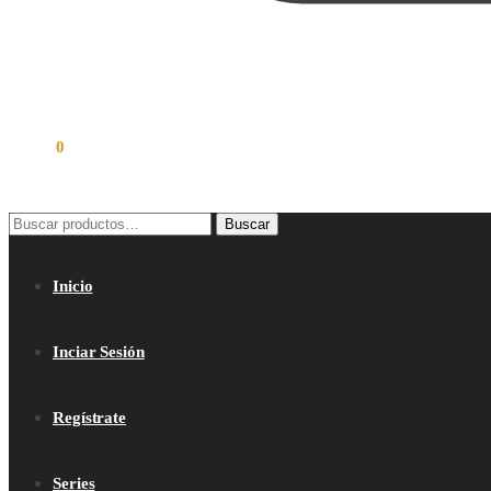
$
0.00
0
Buscar
Buscar
por:
Inicio
Inciar Sesión
Regístrate
Series