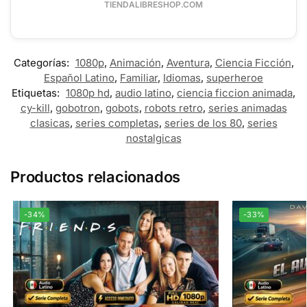
TIENDALIBRESHOP.COM
Categorías:
1080p
,
Animación
,
Aventura
,
Ciencia Ficción
,
Español Latino
,
Familiar
,
Idiomas
,
superheroe
Etiquetas:
1080p hd
,
audio latino
,
ciencia ficcion animada
,
cy-kill
,
gobotron
,
gobots
,
robots retro
,
series animadas
clasicas
,
series completas
,
series de los 80
,
series
nostalgicas
Productos relacionados
-34%
-33%