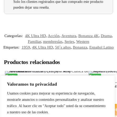
Solo los clientes registrados que han comprado este producto
pueden dejar una reseña.
Categorías:
4K Ultra HD
,
Acción
,
Aventura
,
Bonanza 4K
,
Drama
,
Familiar
,
membresías
,
Series
,
Western
Etiquetas:
1959
,
4K Ultra HD
,
50´s años
,
Bonanza
,
Español Latino
Productos relacionados
-37%
-33%
Los Dukes de Hazzard (1979) – Serie Clásica de
Batman (1966) –
Valoramos tu privacidad
Aventura inolvidable | Completa 480p Subtitulada
Superhéroes Ful
0
- 0 reseñas
Usamos cookies para mejorar su experiencia de navegación,
$
4.99
-
$
14.69
$
4.00
-
$
15.00
mostrarle anuncios o contenidos personalizados y analizar nuestro
tráfico. Al hacer clic en “Aceptar todo” usted da su consentimiento
OBTENER AHORA
O
a nuestro uso de las cookies.