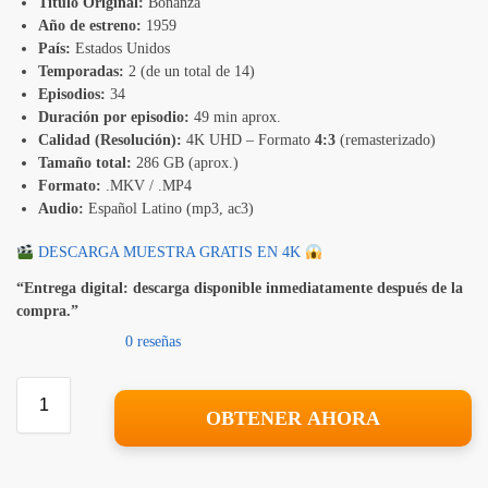
Título Original:
Bonanza
Año de estreno:
1959
País:
Estados Unidos
Temporadas:
2 (de un total de 14)
Episodios:
34
Duración por episodio:
49 min aprox.
Calidad (Resolución):
4K UHD – Formato
4:3
(remasterizado)
Tamaño total:
286 GB (aprox.)
Formato:
.MKV / .MP4
Audio:
Español Latino (mp3, ac3)
DESCARGA MUESTRA GRATIS EN 4K
“Entrega digital: descarga disponible inmediatamente después de la
compra.”
0 reseñas
OBTENER AHORA