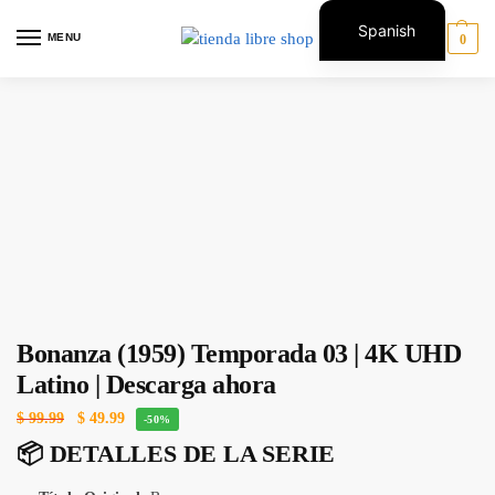
Spanish
MENU
0
English
Bonanza (1959) Temporada 03 | 4K UHD
Latino | Descarga ahora
$
99.99
$
49.99
-50%
📦 DETALLES DE LA SERIE