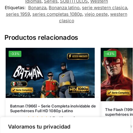
Idiomas
,
Series
,
SUBTÍTULOS
,
Western
Etiquetas:
Bonanza
,
Bonanza latino
,
serie western clasica
,
series 1959
,
series completas 1080p
,
viejo oeste
,
western
clasico
Productos relacionados
-33%
-43%
Batman (1966) – Serie Completa inolvidable de
The Flash (1990
Superhéroes Full HD 1080p Latino
superhéroes in
4.7
- 10 reseñas
Latino 480p
$
4.00
-
$
15.00
Valoramos tu privacidad