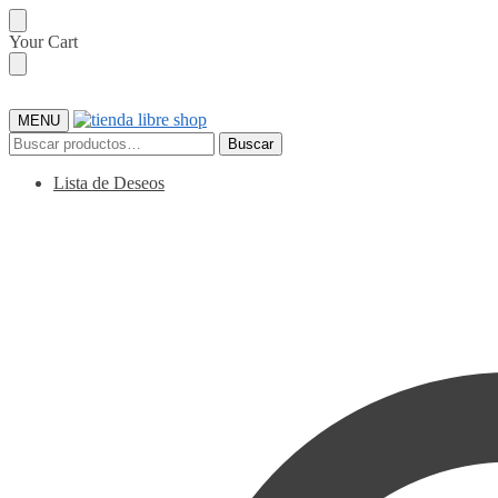
Skip
Skip
Your Cart
to
to
navigation
content
MENU
Buscar
Buscar
por:
Lista de Deseos