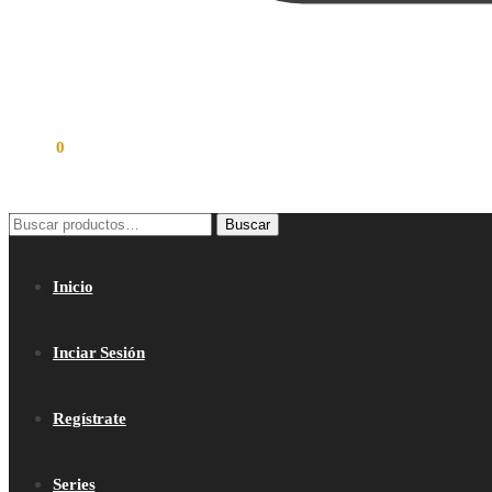
$
0.00
0
Buscar
Buscar
por:
Inicio
Inciar Sesión
Regístrate
Series