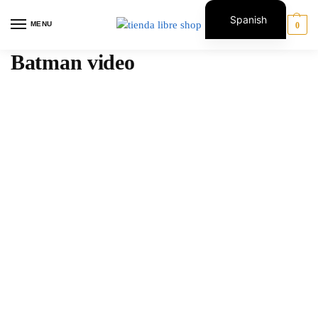
Spanish
MENU
0
English
Batman video